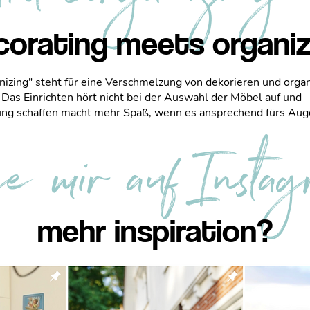
corating meets organiz
izing" steht für eine Verschmelzung von dekorieren und organ
Das Einrichten hört nicht bei der Auswahl der Möbel auf und
ng schaffen macht mehr Spaß, wenn es ansprechend fürs Auge
ge mir auf Insta
mehr inspiration?