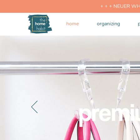
+ + + NEUER W
home
organizing
premi