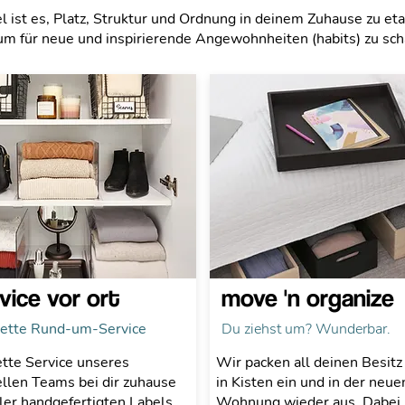
l ist es, Platz, Struktur und Ordnung in deinem Zuhause zu et
m für neue und inspirierende Angewohnheiten (habits) zu sch
rvice vor ort
move 'n organize
ette Rund-um-Service
Du ziehst um? Wunderbar.
tte Service unseres
Wir packen all deinen Besitz 
llen Teams bei dir zuhause
in Kisten ein und in der neue
ller handgefertigten Labels.
Wohnung wieder aus. Dabei 