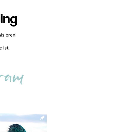
ing
isieren.
 ist.
gram