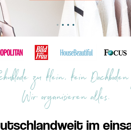
hublade zu klein, kein Dachboden
Wir organisieren alles.
utschlandweit im eins