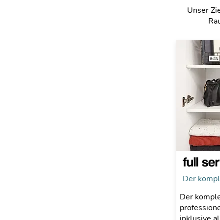
Unser Zie
Rau
full se
Der kompl
Der komple
professione
inklusive a