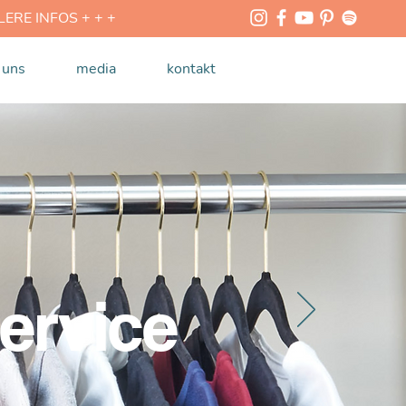
RE INFOS + + +
 uns
media
kontakt
ervice