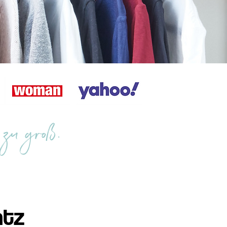
 zu groß.
atz