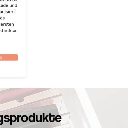
blade und
anisiert
ues
 ersten
startklar
S
gsprodukte