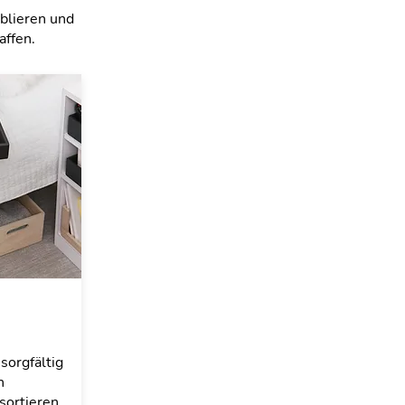
ablieren und
affen.
sorgfältig
n
sortieren