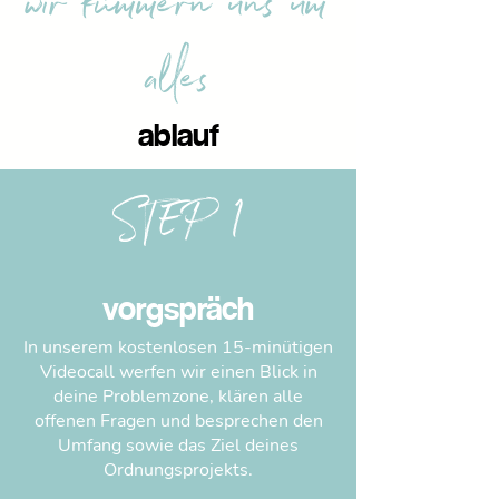
wir kümmern uns um
alles
ablauf
STEP 1
vorgspräch
In unserem kostenlosen 15-minütigen
Videocall werfen wir einen Blick in
deine Problemzone, klären alle
offenen Fragen und besprechen den
Umfang sowie das Ziel deines
Ordnungsprojekts.