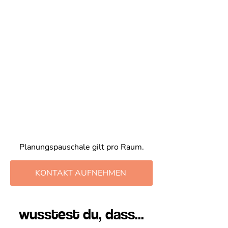
ab 149€
Planungspauschale S
249€
Planungspauschale M
349€
Planungspauschale L
479€
Kommunikationspauschale
149€
Planungspauschale gilt pro Raum.
KONTAKT AUFNEHMEN
wusstest du, dass...