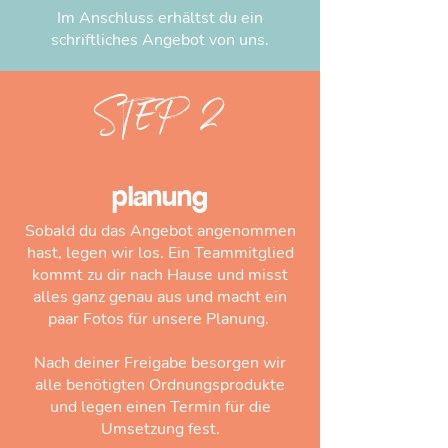
Im Anschluss erhältst du ein
schriftliches Angebot von uns.
STEP 2
planung
Sobald du das Angebot angenommen
hast, legen wir los. Ein Teammitglied
kommt zu dir nach Hause und misst
alles ganz genau aus und macht ein
paar Fotos für unsere Planung.
Nach deiner Freigabe besorgen wir
alle benötigten Ordnungsprodukte
und legen einen Termin für die
Umsetzung fest.