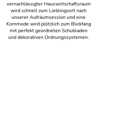
vernachlässigter Hauswirtschaftsraum
wird schnell zum Lieblingsort nach
unserer Aufräumsession und eine
Kommode wird plötzlich zum Blickfang
mit perfekt geordneten Schubladen
und dekorativen Ordnungssystemen.
Oftmals ahnen wir nicht, wie viel
Raum und Potential in unserem
Zuhause steckt. Wir können alle mit
der Schere umgehen und trotzdem
gehen wir in den Salon, denn dort
holen die Experten das Unvorstellbare
aus jedem Kopf heraus und lassen
Träume wahr werden, genauso wie
unser Full Service, der übrigens für
jede Haushaltsgröße geeignet ist.
Wir holen das Unvorstellbare aus
deinem Zuhause raus und schaffen