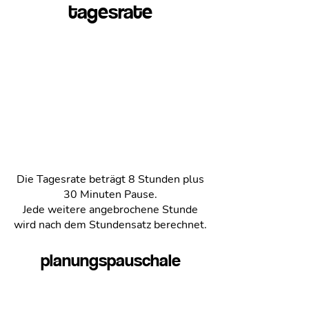
tagesrate
Tagesrate für 2 Organizer
ab 999€
Tagesrate für 3 Organizer
ab 1499€
Tagesrate für 4 Organizer
ab 1999€
Die Tagesrate beträgt 8 Stunden plus
30 Minuten Pause.
Jede weitere angebrochene Stunde
wird nach dem Stundensatz berechnet.
planungspauschale
Aufmaßtermin & Planungsgespräch